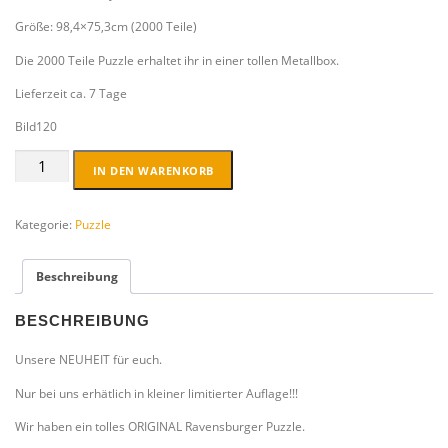
Größe: 98,4×75,3cm (2000 Teile)
Die 2000 Teile Puzzle erhaltet ihr in einer tollen Metallbox.
Lieferzeit ca. 7 Tage
Bild120
Premium
IN DEN WARENKORB
Puzzle
2000
Teile
Kategorie:
Puzzle
XXL
incl.
Beschreibung
METALLBOX
Menge
BESCHREIBUNG
Unsere NEUHEIT für euch.
Nur bei uns erhätlich in kleiner limitierter Auflage!!!
Wir haben ein tolles ORIGINAL Ravensburger Puzzle.