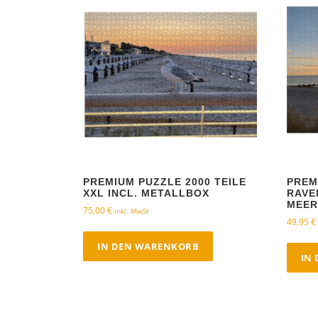
PREMIUM PUZZLE 2000 TEILE
PREM
XXL INCL. METALLBOX
RAVE
MEER
75,00
€
inkl. MwSt
49,95
€
IN DEN WARENKORB
IN