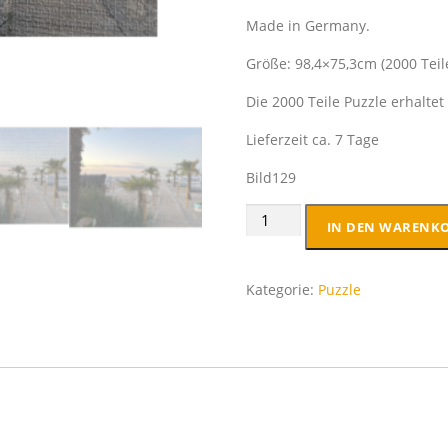
Made in Germany.
Größe: 98,4×75,3cm (2000 Teil
Die 2000 Teile Puzzle erhaltet 
Lieferzeit ca. 7 Tage
Bild129
Premium
IN DEN WARENK
Puzzle
2000
Teile
Kategorie:
Puzzle
XXL
incl.
METALLBOX
Menge