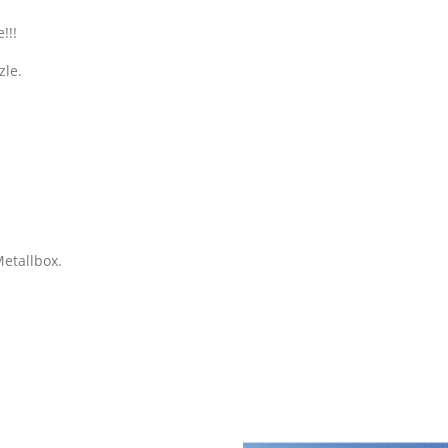
!!!
zle.
Metallbox.