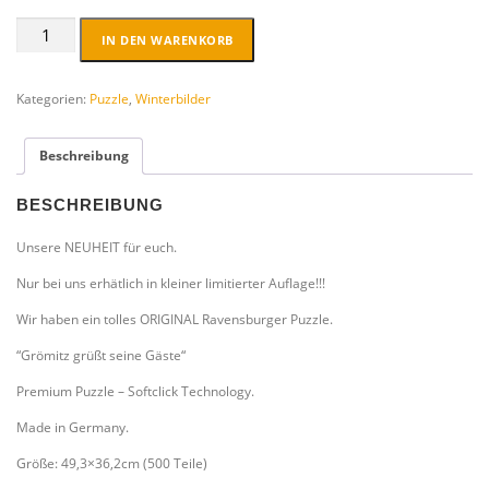
Premium
IN DEN WARENKORB
Puzzle
Original
Ravensburger
Kategorien:
Puzzle
,
Winterbilder
Grömitz
grüßt
Beschreibung
seine
Gäste
Winterbild
BESCHREIBUNG
Menge
Unsere NEUHEIT für euch.
Nur bei uns erhätlich in kleiner limitierter Auflage!!!
Wir haben ein tolles ORIGINAL Ravensburger Puzzle.
“Grömitz grüßt seine Gäste“
Premium Puzzle – Softclick Technology.
Made in Germany.
Größe: 49,3×36,2cm (500 Teile)