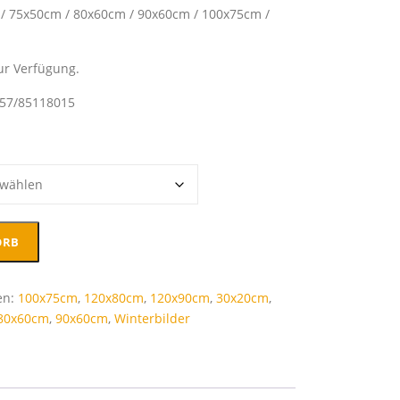
/ 75x50cm / 80x60cm / 90x60cm / 100x75cm /
ur Verfügung.
157/85118015
ORB
en:
100x75cm
,
120x80cm
,
120x90cm
,
30x20cm
,
80x60cm
,
90x60cm
,
Winterbilder