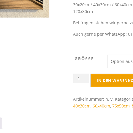
30x20cm/ 40x30cm / 60x40cm 
s
120x80cm
p
a
Bei fragen stehen wir gerne z
n
n
Auch gerne per WhatsApp: 0
e
:
2
GRÖSSE
4
,
9
Leinwandbild
5
IN DEN WARENK
Sonnenaufgang
Blaue
€
Minute
Artikelnummer:
n. v.
Kategori
b
verschiedene
40x30cm
,
60x40cm
,
75x50cm
,
i
Größen
s
Menge
8
9