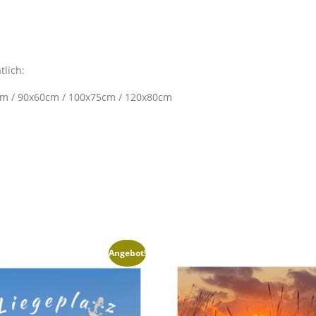
,
9
5
€
tlich:
cm / 90x60cm / 100x75cm / 120x80cm
Angebot!