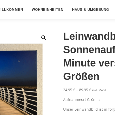
ILLKOMMEN
WOHNEINHEITEN
HAUS & UMGEBUNG
Leinwandb
Sonnenauf
Minute ve
Größen
P
24,95
€
–
89,95
€
inkl. MwSt
r
Aufnahmeort Grömitz
e
i
Unser Leinwandbild ist in fol
s