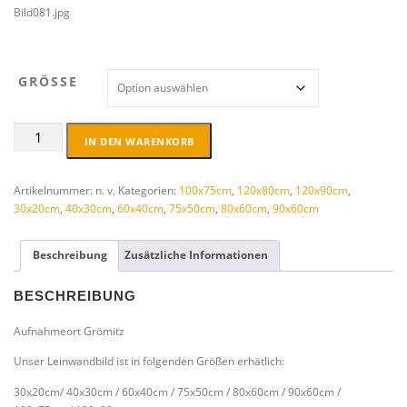
Bild081.jpg
:
2
4
,
GRÖSSE
9
5
Leinwandbild
€
IN DEN WARENKORB
Liegeplatz
b
im
i
Oktober
Artikelnummer:
n. v.
Kategorien:
100x75cm
,
120x80cm
,
120x90cm
,
s
Größe
30x20cm
,
40x30cm
,
60x40cm
,
75x50cm
,
80x60cm
,
90x60cm
8
frei
9
wählbar
,
Beschreibung
Zusätzliche Informationen
Menge
9
5
BESCHREIBUNG
€
Aufnahmeort Grömitz
Unser Leinwandbild ist in folgenden Größen erhätlich:
30x20cm/ 40x30cm / 60x40cm / 75x50cm / 80x60cm / 90x60cm /