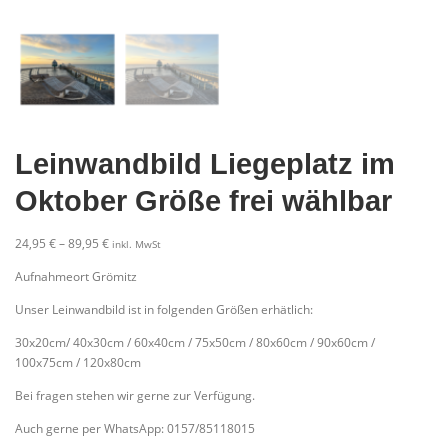
Leinwandbild Liegeplatz im
Oktober Größe frei wählbar
P
24,95
€
–
89,95
€
inkl. MwSt
r
Aufnahmeort Grömitz
e
i
Unser Leinwandbild ist in folgenden Größen erhätlich:
s
s
30x20cm/ 40x30cm / 60x40cm / 75x50cm / 80x60cm / 90x60cm /
p
100x75cm / 120x80cm
a
Bei fragen stehen wir gerne zur Verfügung.
n
n
Auch gerne per WhatsApp: 0157/85118015
e