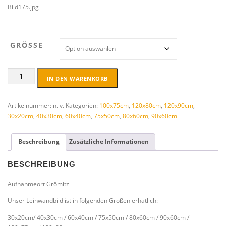
Bild175.jpg
:
2
4
,
GRÖSSE
9
5
Leinwandbild
€
IN DEN WARENKORB
2024
b
Größe
i
frei
Artikelnummer:
n. v.
Kategorien:
100x75cm
,
120x80cm
,
120x90cm
,
s
wählbar
30x20cm
,
40x30cm
,
60x40cm
,
75x50cm
,
80x60cm
,
90x60cm
8
Menge
9
,
Beschreibung
Zusätzliche Informationen
9
5
BESCHREIBUNG
€
Aufnahmeort Grömitz
Unser Leinwandbild ist in folgenden Größen erhätlich:
30x20cm/ 40x30cm / 60x40cm / 75x50cm / 80x60cm / 90x60cm /