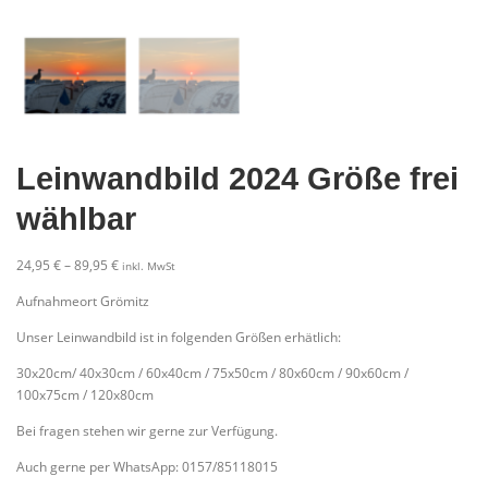
Leinwandbild 2024 Größe frei
wählbar
P
24,95
€
–
89,95
€
inkl. MwSt
r
Aufnahmeort Grömitz
e
i
Unser Leinwandbild ist in folgenden Größen erhätlich:
s
s
30x20cm/ 40x30cm / 60x40cm / 75x50cm / 80x60cm / 90x60cm /
p
100x75cm / 120x80cm
a
Bei fragen stehen wir gerne zur Verfügung.
n
n
Auch gerne per WhatsApp: 0157/85118015
e