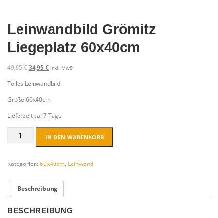
Leinwandbild Grömitz
Liegeplatz 60x40cm
U
A
49,95
€
34,95
€
inkl. MwSt
r
k
Tolles Leinwandbild
s
t
p
u
Größe 60x40cm
r
e
ü
l
Lieferzeit ca. 7 Tage
n
l
Leinwandbild
g
e
IN DEN WARENKORB
Grömitz
l
r
Liegeplatz
i
P
60x40cm
Kategorien:
60x40cm
,
Leinwand
c
r
Menge
h
e
e
i
Beschreibung
r
s
P
i
BESCHREIBUNG
r
s