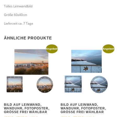
e
t
Tolles Leinwandbild
i
:
s
3
Größe 60x40cm
w
4
a
,
Lieferzeit ca. 7 Tage
r
9
:
5
ÄHNLICHE PRODUKTE
4
9
€
Angebot!
Angebot!
,
.
9
5
€
BILD AUF LEINWAND,
BILD AUF LEINWAND,
WANDUHR, FOTOPOSTER,
WANDUHR, FOTOPOSTER,
GRÖSSE FREI WÄHLBAR
GRÖSSE FREI WÄHLBAR