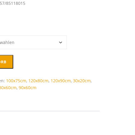
157/85118015
ORB
en:
100x75cm
,
120x80cm
,
120x90cm
,
30x20cm
,
80x60cm
,
90x60cm