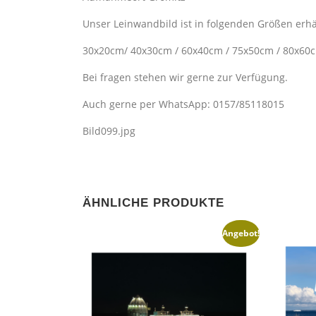
Unser Leinwandbild ist in folgenden Größen erhä
30x20cm/ 40x30cm / 60x40cm / 75x50cm / 80x60
Bei fragen stehen wir gerne zur Verfügung.
Auch gerne per WhatsApp: 0157/85118015
Bild099.jpg
ÄHNLICHE PRODUKTE
Angebot!