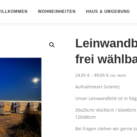
ILLKOMMEN
WOHNEINHEITEN
HAUS & UMGEBUNG
Leinwandb
frei wählb
P
24,95
€
–
89,95
€
inkl. MwSt
r
Aufnahmeort Grömitz
e
i
Unser Leinwandbild ist in fol
s
30x20cm/ 40x30cm / 60x40cm 
s
120x80cm
p
a
Bei fragen stehen wir gerne z
n