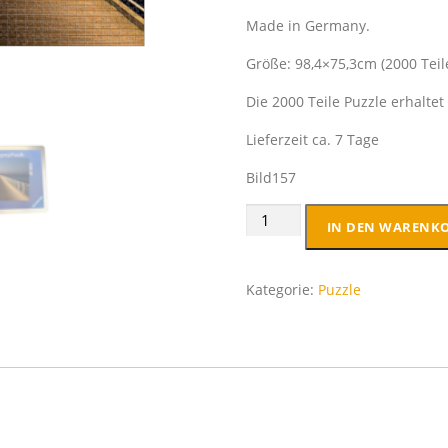
Made in Germany.
Größe: 98,4×75,3cm (2000 Teil
Die 2000 Teile Puzzle erhaltet 
Lieferzeit ca. 7 Tage
Bild157
Premium
IN DEN WARENK
Puzzle
2000
Teile
Kategorie:
Puzzle
XXL
incl.
METALLBOX
Menge