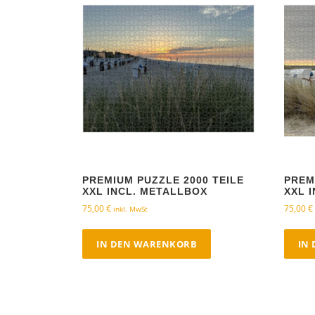
PREMIUM PUZZLE 2000 TEILE
PREM
XXL INCL. METALLBOX
XXL 
75,00
€
75,00
€
inkl. MwSt
IN DEN WARENKORB
IN