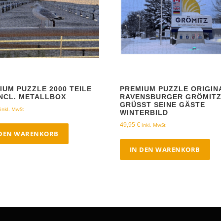
IUM PUZZLE 2000 TEILE
PREMIUM PUZZLE ORIGIN
INCL. METALLBOX
RAVENSBURGER GRÖMIT
GRÜSST SEINE GÄSTE W
inkl. MwSt
INTERBILD
49,95
€
inkl. MwSt
 DEN WARENKORB
IN DEN WARENKORB