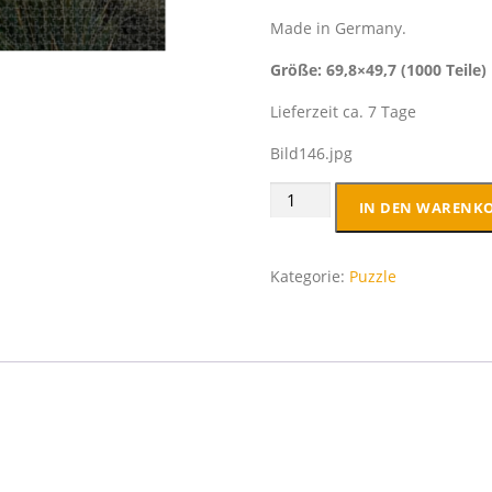
Made in Germany.
Größe: 69,8×49,7 (1000 Teile)
Lieferzeit ca. 7 Tage
Bild146.jpg
Premium
IN DEN WARENK
Puzzle
1000
Teile
Kategorie:
Puzzle
Grömitz
#MeinGrömitz
Menge