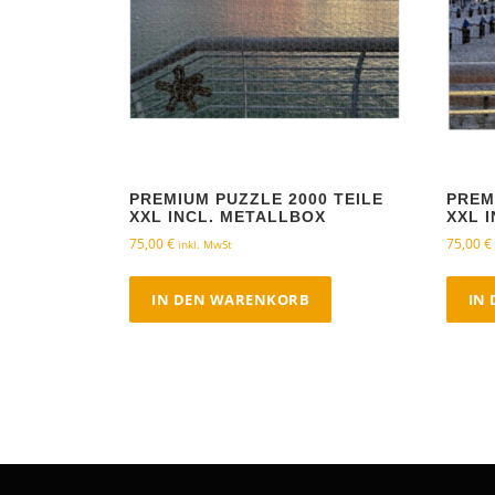
PREMIUM PUZZLE 2000 TEILE
PREM
XXL INCL. METALLBOX
XXL 
75,00
€
75,00
€
inkl. MwSt
IN DEN WARENKORB
IN