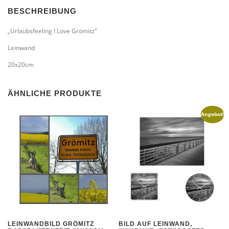
BESCHREIBUNG
„Urlaubsfeeling I Love Grömitz“
Leinwand
20x20cm
ÄHNLICHE PRODUKTE
Angebot!
LEINWANDBILD GRÖMITZ
BILD AUF LEINWAND,