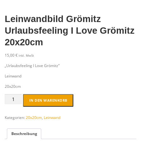
Leinwandbild Grömitz
Urlaubsfeeling I Love Grömitz
20x20cm
15,00
€
inkl. MwSt
„Urlaubsfeeling I Love Grömitz“
Leinwand
20x20cm
Leinwandbild
IN DEN WARENKORB
Grömitz
Urlaubsfeeling
I
Kategorien:
20x20cm
,
Leinwand
Love
Grömitz
Beschreibung
20x20cm
Menge