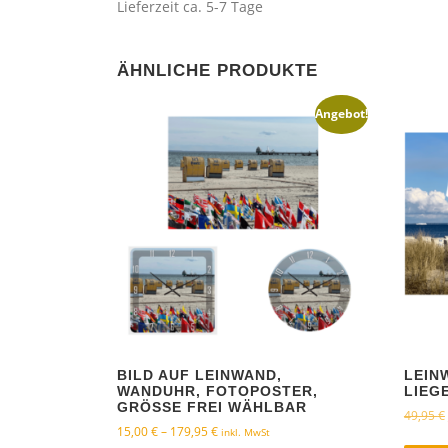
Lieferzeit ca. 5-7 Tage
ÄHNLICHE PRODUKTE
Angebot!
BILD AUF LEINWAND,
LEIN
WANDUHR, FOTOPOSTER,
LIEG
GRÖSSE FREI WÄHLBAR
49,95
€
P
15,00
€
–
179,95
€
inkl. MwSt