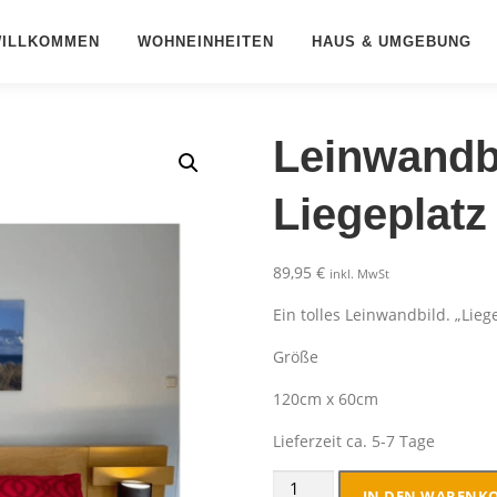
ILLKOMMEN
WOHNEINHEITEN
HAUS & UMGEBUNG
Leinwandb
Liegeplat
89,95
€
inkl. MwSt
Ein tolles Leinwandbild. „Lieg
Größe
120cm x 60cm
Lieferzeit ca. 5-7 Tage
Leinwandbild
IN DEN WARENK