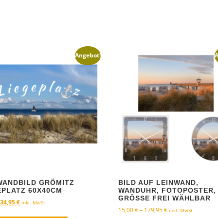
Angebot!
A
WANDBILD GRÖMITZ
BILD AUF LEINWAND,
EPLATZ 60X40CM
WANDUHR, FOTOPOSTER,
GRÖSSE FREI WÄHLBAR
U
A
34,95
€
inkl. MwSt
P
15,00
€
–
179,95
€
inkl. MwSt
r
k