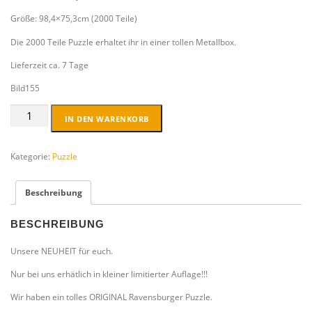
Größe: 98,4×75,3cm (2000 Teile)
Die 2000 Teile Puzzle erhaltet ihr in einer tollen Metallbox.
Lieferzeit ca. 7 Tage
Bild155
Premium
IN DEN WARENKORB
Puzzle
2000
Teile
Kategorie:
Puzzle
XXL
incl.
Beschreibung
METALLBOX
Menge
BESCHREIBUNG
Unsere NEUHEIT für euch.
Nur bei uns erhätlich in kleiner limitierter Auflage!!!
Wir haben ein tolles ORIGINAL Ravensburger Puzzle.